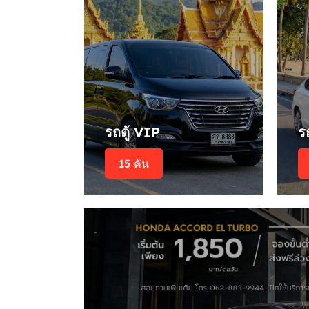
รถตู้ VIP
ร
15 คัน