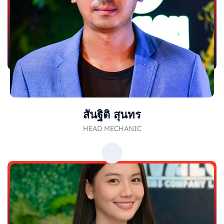
สันฐิติ สุนทร
HEAD MECHANIC