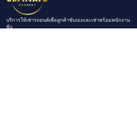
บริการให้เช่ารถยนต์เพื่อลูกค้าขับเองและเช่าพร้อมพนักงาน
ขับ
Contact
Price List
บริษัท อวาลอน ซิสเต็มส์
จำกัด
เลขประจำตัวผู้เสียภาษี
0735563007883
ใบอนุญาตนำเที่ยวเลขที่