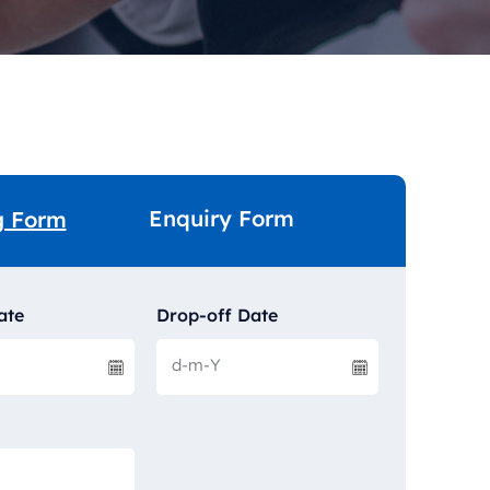
Enquiry Form
g Form
ate
Drop-off Date