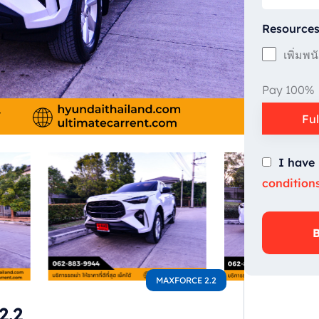
Resource
เพิ่มพน
Pay 100%
Fu
I have
condition
MAXFORCE 2.2
2.2